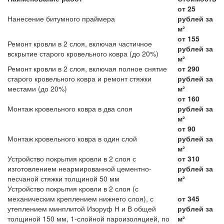
от 25
Нанесение битумного праймера
рублей за
м²
от 155
Ремонт кровли в 2 слоя, включая частичное
рублей за
вскрытие старого кровельного ковра (до 20%)
м²
Ремонт кровли в 2 слоя, включая полное снятие
от 290
старого кровельного ковра и ремонт стяжки
рублей за
местами (до 20%)
м²
от 160
Монтаж кровельного ковра в два слоя
рублей за
м²
от 90
Монтаж кровельного ковра в один слой
рублей за
м²
Устройство покрытия кровли в 2 слоя с
от 310
изготовлением неармированной цементно-
рублей за
песчаной стяжки толщиной 50 мм
м²
Устройство покрытия кровли в 2 слоя (с
механическим креплением нижнего слоя), с
от 345
утеплением минплитой Изоруф Н и В общей
рублей за
толщиной 150 мм, 1-слойной пароизоляцией, по
м²