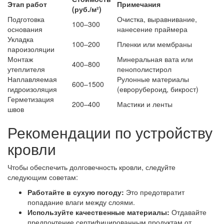
Этап работ
Примечания
(руб./м²)
Подготовка
Очистка, выравнивание,
100–300
основания
нанесение праймера
Укладка
100–200
Пленки или мембраны
пароизоляции
Монтаж
Минеральная вата или
400–800
утеплителя
пенополистирол
Наплавляемая
Рулонные материалы
600–1500
гидроизоляция
(еврорубероид, бикрост)
Герметизация
200–400
Мастики и ленты
швов
Рекомендации по устройству
кровли
Чтобы обеспечить долговечность кровли, следуйте
следующим советам:
Работайте в сухую погоду:
Это предотвратит
попадание влаги между слоями.
Используйте качественные материалы:
Отдавайте
предпочтение сертифицированным продуктам от