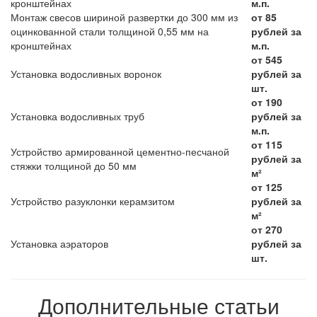
кронштейнах
м.п.
Монтаж свесов шириной развертки до 300 мм из
от 85
оцинкованной стали толщиной 0,55 мм на
рублей за
кронштейнах
м.п.
от 545
Установка водосливных воронок
рублей за
шт.
от 190
Установка водосливных труб
рублей за
м.п.
от 115
Устройство армированной цементно-песчаной
рублей за
стяжки толщиной до 50 мм
м²
от 125
Устройство разуклонки керамзитом
рублей за
м²
от 270
Установка аэраторов
рублей за
шт.
Дополнительные статьи