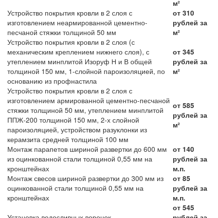
м²
Устройство покрытия кровли в 2 слоя с
от 310
изготовлением неармированной цементно-
рублей за
песчаной стяжки толщиной 50 мм
м²
Устройство покрытия кровли в 2 слоя (с
механическим креплением нижнего слоя), с
от 345
утеплением минплитой Изоруф Н и В общей
рублей за
толщиной 150 мм, 1-слойной пароизоляцией, по
м²
основанию из профнастила
Устройство покрытия кровли в 2 слоя с
изготовлением армированной цементно-песчаной
от 585
стяжки толщиной 50 мм, утеплением минплитой
рублей за
ППЖ-200 толщиной 150 мм, 2-х слойной
м²
пароизоляцией, устройством разуклонки из
керамзита средней толщиной 100 мм
Монтаж парапетов шириной развертки до 600 мм
от 140
из оцинкованной стали толщиной 0,55 мм на
рублей за
кронштейнах
м.п.
Монтаж свесов шириной развертки до 300 мм из
от 85
оцинкованной стали толщиной 0,55 мм на
рублей за
кронштейнах
м.п.
от 545
Установка водосливных воронок
рублей за